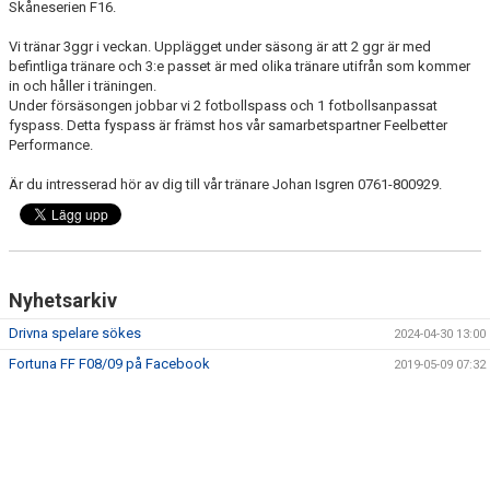
Skåneserien F16.
Vi tränar 3ggr i veckan. Upplägget under säsong är att 2 ggr är med
befintliga tränare och 3:e passet är med olika tränare utifrån som kommer
in och håller i träningen.
Under försäsongen jobbar vi 2 fotbollspass och 1 fotbollsanpassat
fyspass. Detta fyspass är främst hos vår samarbetspartner Feelbetter
Performance.
Är du intresserad hör av dig till vår tränare Johan Isgren 0761-800929.
Nyhetsarkiv
Drivna spelare sökes
2024-04-30 13:00
Fortuna FF F08/09 på Facebook
2019-05-09 07:32