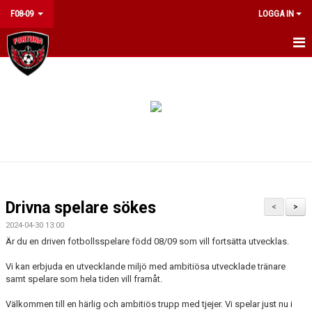
F08-09
LOGGA IN
HEM
NYHETER
TRUPPEN
KALENDER
MATCHER
Drivna spelare sökes
<
>
BILDGALLERI
2024-04-30 13:00
Är du en driven fotbollsspelare född 08/09 som vill fortsätta utvecklas.
DOKUMENT
Vi kan erbjuda en utvecklande miljö med ambitiösa utvecklade tränare
samt spelare som hela tiden vill framåt.
KONTAKT
Välkommen till en härlig och ambitiös trupp med tjejer. Vi spelar just nu i